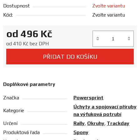
Prodejny
Dostupnost
Zvolte variantu
Kód:
Zvolte variantu
od
496 Kč
Měrná cena:
od
410 Kč
bez DPH
PŘIDAT DO KOŠÍKU
Doplňkové parametry
Značka
Powersprint
Úchyty a spojovací příruby
Kategorie
na výfuková potrubí
Určení
Rally
,
Okruhy
,
Trackday
Produktová řada
Spony