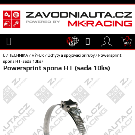
Přejít
na
obsah
Hledat
NÁ
Domů
KO
/
TECHNIKA
/
VÝFUK
/
Úchyty a spojovací příruby
/
Powersprint
TECHNIKA
spona HT (sada 10ks)
Powersprint spona HT (sada 10ks)
VYBAVENÍ
JEZDEC
TÝM
A
SERVIS