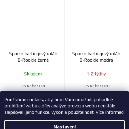
Sparco kartingový rolák
Sparco kartingový rolák
B-Rookie černá
B-Rookie modrá
Skladem
1-2 týdny
375 Kč bez DPH
375 Kč bez DPH
454 Kč
454 Kč
Používáme cookies, abychom Vám umožnili pohodlné
prohlížení webu a díky analýze provozu webu neustále
zlepšovali jeho funkce, výkon a použitelnost.
Více informací
16
položek celkem
O
Nastavení
v