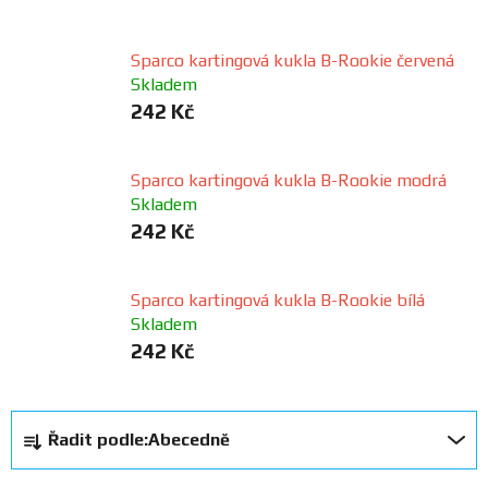
FANOUŠCI
Sparco kartingová kukla B-Rookie červená
Skladem
Profil
242 Kč
firmy
Obchodní
Sparco kartingová kukla B-Rookie modrá
podmínky
Skladem
242 Kč
Doprava
Sparco kartingová kukla B-Rookie bílá
Skladem
Blog
242 Kč
Ceníky
a
Ř
katalogy
Řadit podle:
Abecedně
a
z