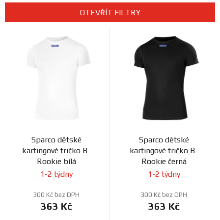
e
Prodejny
OTEVŘÍT FILTRY
n
V
í
ý
p
p
r
i
o
s
d
p
u
r
k
o
t
d
ů
Sparco dětské
Sparco dětské
u
kartingové tričko B-
kartingové tričko B-
k
Rookie bílá
Rookie černá
t
1-2 týdny
1-2 týdny
ů
300 Kč bez DPH
300 Kč bez DPH
363 Kč
363 Kč