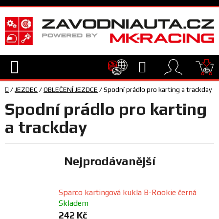
Přejít
na
obsah
Hledat
NÁ
Domů
KO
/
JEZDEC
/
OBLEČENÍ JEZDCE
/
Spodní prádlo pro karting a trackday
TECHNIKA
Spodní prádlo pro karting
VYBAVENÍ
a trackday
JEZDEC
Nejprodávanější
TÝM
A
Sparco kartingová kukla B-Rookie černá
SERVIS
Skladem
242 Kč