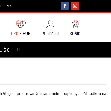
DEJNY
NÁKUPNÍ
KOŠÍK
CZK
EUR
Přihlášení
KOŠÍK
UŠCI
toh Stage s polstrovanými ramenními popruhy a přihrádkou na