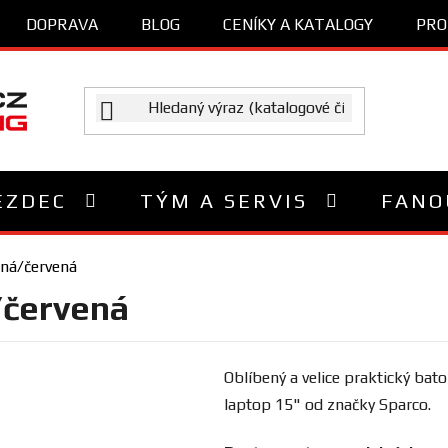
DOPRAVA
BLOG
CENÍKY A KATALOGY
PRO
EZDEC
TÝM A SERVIS
FANO
rná/červená
/červená
Oblíbený a velice praktický ba
laptop 15" od značky Sparco.