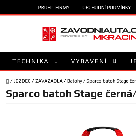
Přejít
PROFIL FIRMY
OBCHODNÍ PODMÍNKY
na
obsah
TECHNIKA
VYBAVENÍ
J
Domů
/
JEZDEC
/
ZAVAZADLA
/
Batohy
/
Sparco batoh Stage če
Sparco batoh Stage černá