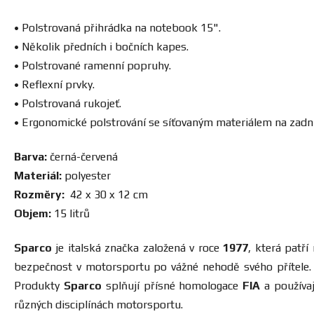
• Polstrovaná přihrádka na notebook 15".
• Několik předních i bočních kapes.
• Polstrované ramenní popruhy.
• Reflexní prvky.
• Polstrovaná rukojeť.
• Ergonomické polstrování se síťovaným materiálem na zadní
Barva:
černá-červená
Materiál:
polyester
Rozměry:
42 x 30 x 12 cm
Objem:
15 litrů
Sparco
je italská značka založená v roce
1977
, která patř
bezpečnost v motorsportu po vážné nehodě svého přítele. D
Produkty
Sparco
splňují přísné homologace
FIA
a používaj
různých disciplínách motorsportu.