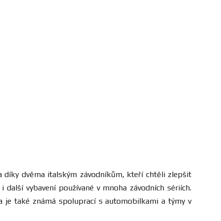
a díky dvěma italským závodníkům, kteří chtěli zlepšit
i další vybavení používané v mnoha závodních sériích.
čka je také známá spoluprací s automobilkami a týmy v