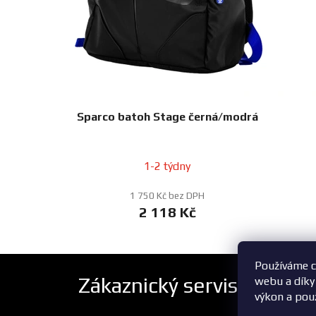
Sparco batoh Stage černá/modrá
1-2 týdny
1 750 Kč bez DPH
2 118 Kč
Používáme c
Zákaznický servis
webu a díky
výkon a pou