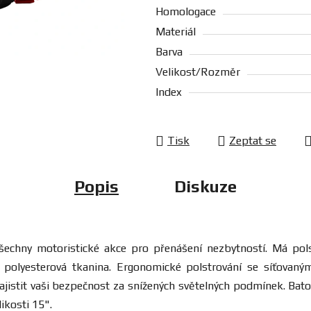
Homologace
Materiál
Barva
Velikost/Rozměr
Index
Tisk
Zeptat se
Popis
Diskuze
echny motoristické akce pro přenášení nezbytností. Má pols
á polyesterová tkanina. Ergonomické polstrování se síťovaný
ajistit vaši bezpečnost za snížených světelných podmínek. Bat
ikosti 15".