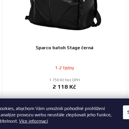
Sparco batoh Stage černá
1-2 týdny
1 750 Kč bez DPH
2 118 Kč
ookies, abychom Vám umožnili pohodlné prohlížení
+420 603 785 748
 analýze provozu webu neustále zlepšovali jeho funkce,
žitelnost.
Více informací