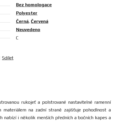
Bez homologace
Polyester
Černá
,
Červená
Neuvedeno
C
Sdílet
trovanou rukojeť a polstrované nastavitelné ramenní
m materiálem na zadní straně zajišťuje pohodlnost a
oh nabízí i několik menších předních a bočních kapes a