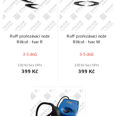
o
s
Prodejny
d
p
u
r
k
o
t
d
ů
Ruff prořezávací nože
Ruff prořezávací nože
u
Rillcut - tvar R
Rillcut - tvar W
k
t
3-5 dnů
3-5 dnů
ů
330 Kč bez DPH
330 Kč bez DPH
399 Kč
399 Kč