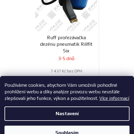
Ruff prořezávačka
dezénu pneumatik Rillfit
Six
3-5 dnů
7 437 Kč bez DPH
8 999 Kč
Používáme cookies, abychom Vám umožnili pohodlné
prohlížení webu a díky analýze provozu webu neustále
zlepšovali jeho funkce, výkon a použitelnost.
Více informací
3
položek celkem
O
Nastavení
v
l
Z
Copyright 2026
ZavodniAuta.cz
. Všechna práva vyhrazena.
|
á
á
Vytvořil Shoptet
Zásady ochrany osobních údajů
Souhlasím