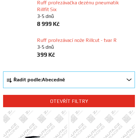
Ruff prořezávačka dezénu pneumatik
FANOUŠCI
Rillfit Six
3-5 dnů
8 999 Kč
Profil
firmy
Ruff prořezávací nože Rillcut - tvar R
3-5 dnů
Obchodní
399 Kč
podmínky
Ř
Doprava
Řadit podle:
Abecedně
a
z
Blog
e
OTEVŘÍT FILTRY
n
V
Ceníky
í
ý
a
p
katalogy
p
r
i