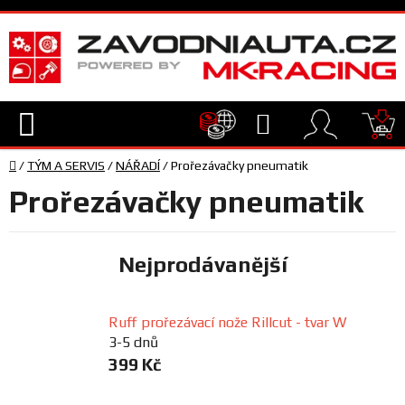
Přejít
na
obsah
Hledat
NÁ
Domů
KO
/
TÝM A SERVIS
/
NÁŘADÍ
/
Prořezávačky pneumatik
TECHNIKA
Prořezávačky pneumatik
VYBAVENÍ
Nejprodávanější
JEZDEC
Ruff prořezávací nože Rillcut - tvar W
TÝM
3-5 dnů
A
399 Kč
SERVIS