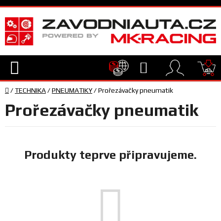
Přejít
na
obsah
Hledat
NÁ
Domů
KO
/
TECHNIKA
/
PNEUMATIKY
/
Prořezávačky pneumatik
TECHNIKA
Prořezávačky pneumatik
VYBAVENÍ
JEZDEC
Produkty teprve připravujeme.
TÝM
A
SERVIS