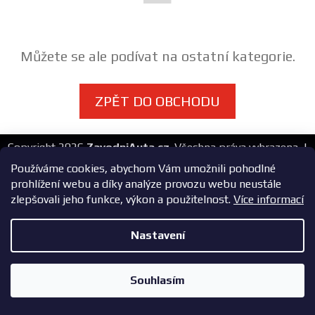
FANOUŠCI
Můžete se ale podívat na ostatní kategorie.
Profil
firmy
ZPĚT DO OBCHODU
Obchodní
podmínky
Z
Copyright 2026
ZavodniAuta.cz
. Všechna práva vyhrazena.
|
á
Vytvořil Shoptet
Zásady ochrany osobních údajů
Používáme cookies, abychom Vám umožnili pohodlné
Doprava
p
prohlížení webu a díky analýze provozu webu neustále
a
zlepšovali jeho funkce, výkon a použitelnost.
Více informací
Blog
t
í
Nastavení
Ceníky
a
Souhlasím
katalogy