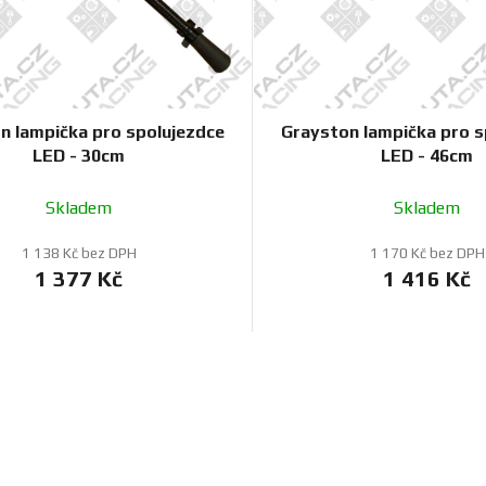
n lampička pro spolujezdce
Grayston lampička pro s
LED - 30cm
LED - 46cm
Skladem
Skladem
1 138 Kč bez DPH
1 170 Kč bez DPH
1 377 Kč
1 416 Kč
O
v
l
á
d