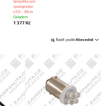
lampička pro
spolujezdce
LED - 30cm
Skladem
1 377 Kč
Ř
Řadit podle:
Abecedně
a
z
e
n
í
p
r
o
d
u
k