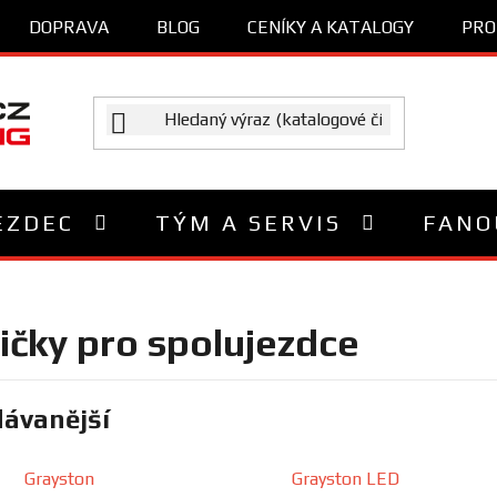
DOPRAVA
BLOG
CENÍKY A KATALOGY
PRO
EZDEC
TÝM A SERVIS
FANO
čky pro spolujezdce
ávanější
Grayston
Grayston LED