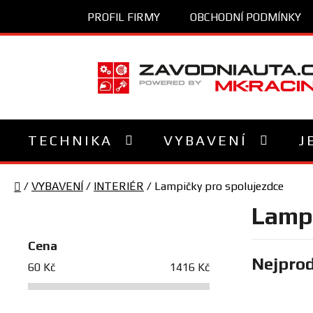
Přejít
PROFIL FIRMY
OBCHODNÍ PODMÍNKY
na
obsah
TECHNIKA
VYBAVENÍ
J
Domů
/
VYBAVENÍ
/
INTERIÉR
/
Lampičky pro spolujezdce
P
Lampi
o
s
Cena
Nejprod
t
60
Kč
1416
Kč
r
a