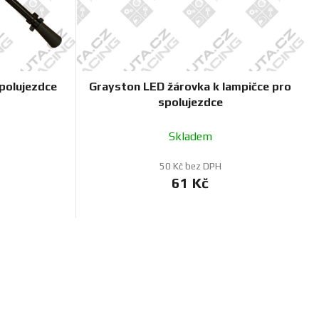
t
ů
polujezdce
Grayston LED žárovka k lampičce pro
spolujezdce
Skladem
50 Kč bez DPH
61 Kč