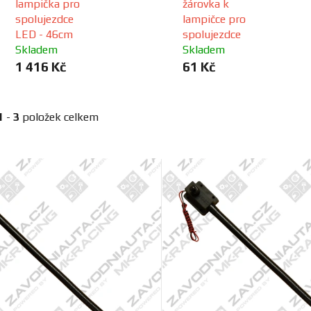
lampička pro
žárovka k
spolujezdce
lampičce pro
LED - 46cm
spolujezdce
Skladem
Skladem
1 416 Kč
61 Kč
1
-
3
položek celkem