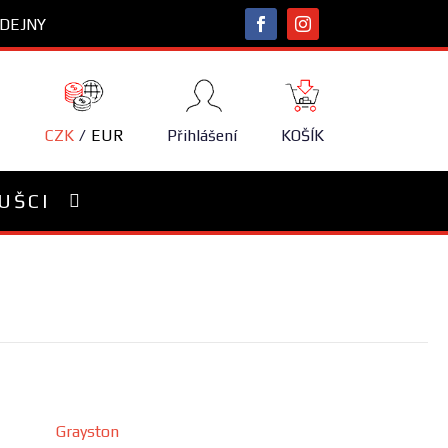
DEJNY
NÁKUPNÍ
KOŠÍK
CZK
EUR
Přihlášení
KOŠÍK
UŠCI
Grayston