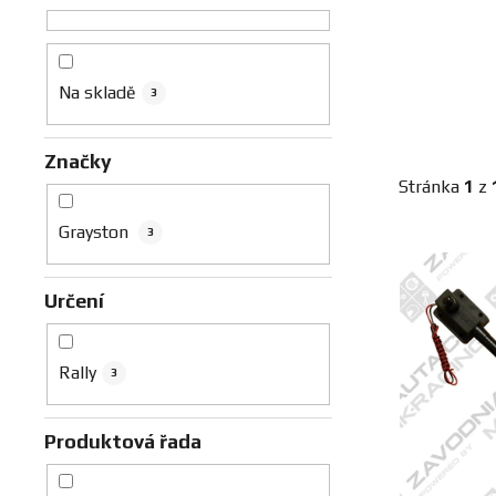
n
n
í
p
Na skladě
3
a
n
Značky
e
Stránka
1
z
l
Grayston
3
V
ý
Určení
p
i
s
Rally
3
p
r
Produktová řada
o
d