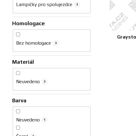
u
Lampičky pro spolujezdce
3
k
t
Homologace
ů
Graysto
Bez homologace
3
Materiál
Neuvedeno
3
Barva
Neuvedeno
1