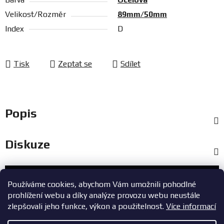
Velikost/Rozměr
89mm/50mm
Index
D
Tisk
Zeptat se
Sdílet
Popis
Diskuze
Zákaznický servis
Používáme cookies, abychom Vám umožnili pohodlné
prohlížení webu a díky analýze provozu webu neustále
+420 603 785 748
zlepšovali jeho funkce, výkon a použitelnost.
Více informací
eshop@zavodniauta.cz