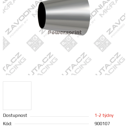
FANOUŠCI
Profil
firmy
Obchodní
podmínky
Doprava
Blog
Ceníky
a
katalogy
Dostupnost
1-2 týdny
Kód:
900107