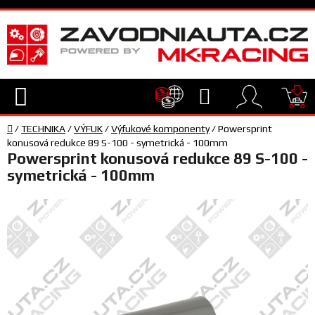
Přejít
na
obsah
Hledat
NÁ
Domů
KO
/
TECHNIKA
/
VÝFUK
/
Výfukové komponenty
/
Powersprint
TECHNIKA
konusová redukce 89 S-100 - symetrická - 100mm
Powersprint konusová redukce 89 S-100 -
symetrická - 100mm
VYBAVENÍ
JEZDEC
TÝM
A
SERVIS