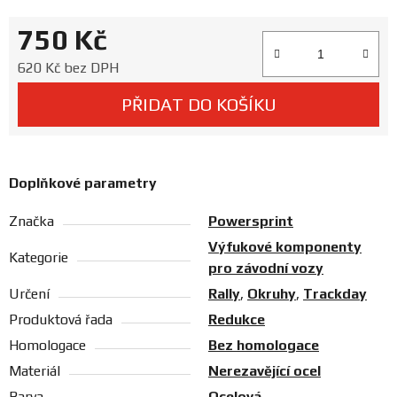
Prodejny
750 Kč
Měrná cena:
620 Kč bez DPH
PŘIDAT DO KOŠÍKU
Doplňkové parametry
Značka
Powersprint
Výfukové komponenty
Kategorie
pro závodní vozy
Určení
Rally
,
Okruhy
,
Trackday
Produktová řada
Redukce
Homologace
Bez homologace
Materiál
Nerezavějící ocel
Barva
Ocelová