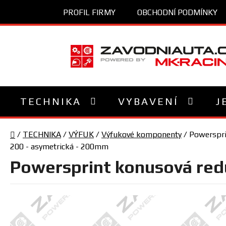
Přejít
PROFIL FIRMY
OBCHODNÍ PODMÍNKY
na
obsah
TECHNIKA
VYBAVENÍ
J
Domů
/
TECHNIKA
/
VÝFUK
/
Výfukové komponenty
/
Powerspri
200 - asymetrická - 200mm
Powersprint konusová red