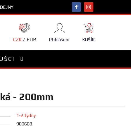
DEJNY
NÁKUPNÍ
KOŠÍK
CZK
EUR
Přihlášení
KOŠÍK
UŠCI
cká - 200mm
1-2 týdny
900608