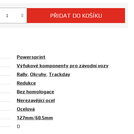
PŘIDAT DO KOŠÍKU
 cena:
Powersprint
Výfukové komponenty pro závodní vozy
Rally
,
Okruhy
,
Trackday
Redukce
Bez homologace
Nerezavějící ocel
Ocelová
127mm/60,5mm
D