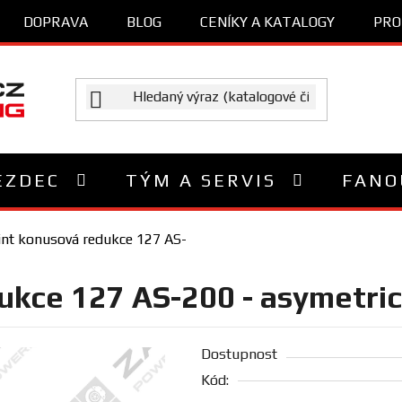
DOPRAVA
BLOG
CENÍKY A KATALOGY
PRO
EZDEC
TÝM A SERVIS
FANO
nt konusová redukce 127 AS-
ukce 127 AS-200 - asymetri
Dostupnost
Kód: