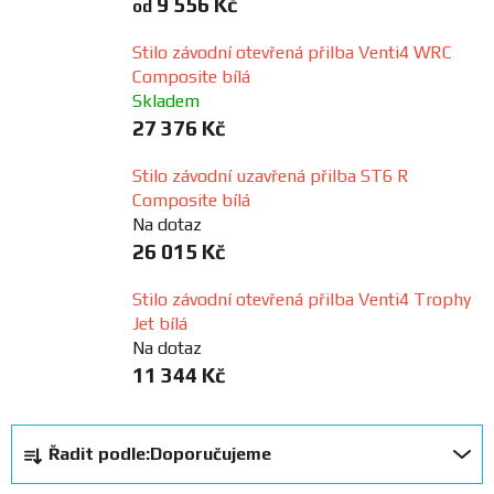
9 556 Kč
od
FANOUŠCI
Stilo závodní otevřená přilba Venti4 WRC
Composite bílá
Profil
Skladem
firmy
27 376 Kč
Stilo závodní uzavřená přilba ST6 R
Obchodní
Composite bílá
podmínky
Na dotaz
26 015 Kč
Doprava
Stilo závodní otevřená přilba Venti4 Trophy
Jet bílá
Blog
Na dotaz
11 344 Kč
Ceníky
a
Ř
katalogy
Řadit podle:
Doporučujeme
a