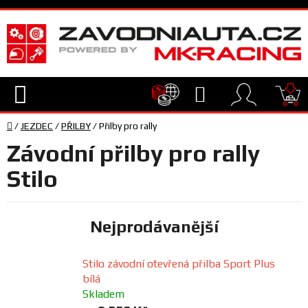
Přejít
na
obsah
Hledat
NÁ
Domů
KO
/
JEZDEC
/
PŘILBY
/
Přilby pro rally
TECHNIKA
Závodní přilby pro rally
VYBAVENÍ
Stilo
JEZDEC
Nejprodávanější
TÝM
Stilo závodní otevřená přilba Sport Plus
A
bílá
SERVIS
Skladem