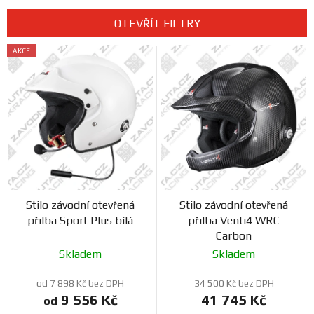
z
Prodejny
e
OTEVŘÍT FILTRY
n
V
í
AKCE
ý
p
p
r
i
o
s
d
p
u
r
k
o
t
d
ů
Stilo závodní otevřená
Stilo závodní otevřená
u
přilba Sport Plus bílá
přilba Venti4 WRC
k
Carbon
t
Skladem
Skladem
ů
od 7 898 Kč bez DPH
34 500 Kč bez DPH
9 556 Kč
41 745 Kč
od