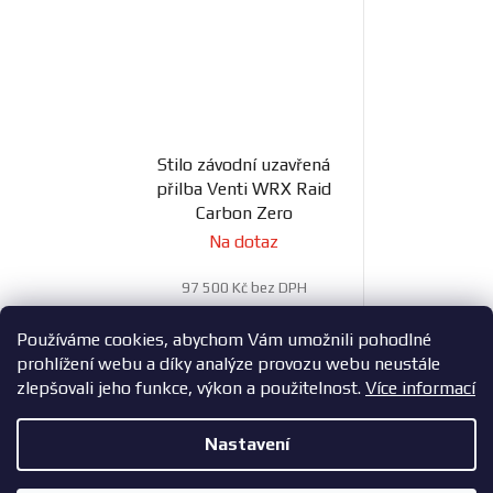
Stilo závodní uzavřená
přilba Venti WRX Raid
Carbon Zero
Na dotaz
97 500 Kč bez DPH
117 975 Kč
Používáme cookies, abychom Vám umožnili pohodlné
prohlížení webu a díky analýze provozu webu neustále
zlepšovali jeho funkce, výkon a použitelnost.
Více informací
25
položek celkem
O
Nastavení
v
l
Z
Copyright 2026
ZavodniAuta.cz
. Všechna práva vyhrazena.
|