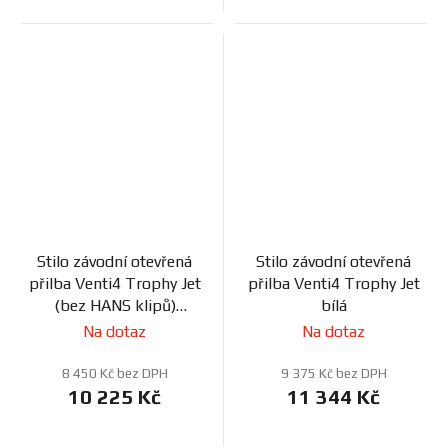
Stilo závodní otevřená
Stilo závodní otevřená
přilba Venti4 Trophy Jet
přilba Venti4 Trophy Jet
(bez HANS klipů)
bílá
titanová
Na dotaz
Na dotaz
8 450 Kč bez DPH
9 375 Kč bez DPH
10 225 Kč
11 344 Kč