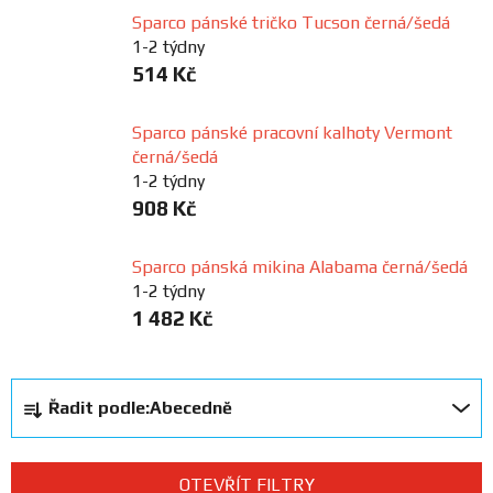
Sparco pánské tričko Tucson černá/šedá
FANOUŠCI
1-2 týdny
514 Kč
Profil
firmy
Sparco pánské pracovní kalhoty Vermont
černá/šedá
Obchodní
1-2 týdny
podmínky
908 Kč
Sparco pánská mikina Alabama černá/šedá
Doprava
1-2 týdny
1 482 Kč
Blog
Ř
Ceníky
Řadit podle:
Abecedně
a
a
katalogy
z
e
OTEVŘÍT FILTRY