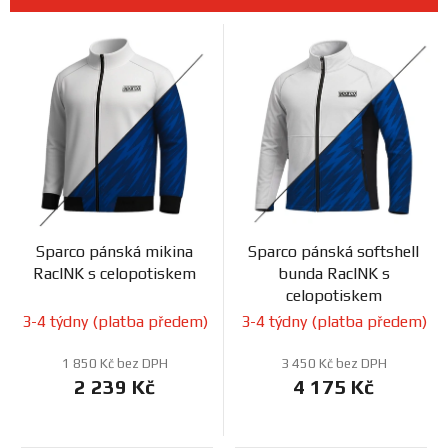
n
Prodejny
V
í
ý
p
p
r
i
o
s
d
p
u
r
k
o
t
d
ů
Sparco pánská mikina
Sparco pánská softshell
u
RacINK s celopotiskem
bunda RacINK s
k
celopotiskem
t
3-4 týdny (platba předem)
3-4 týdny (platba předem)
ů
1 850 Kč bez DPH
3 450 Kč bez DPH
2 239 Kč
4 175 Kč