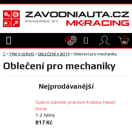
Přejít
na
obsah
Hledat
NÁ
Domů
KO
/
TÝM A SERVIS
/
OBLEČENÍ A BOTY
/
Oblečení pro mechaniky
TECHNIKA
Oblečení pro mechaniky
VYBAVENÍ
Nejprodávanější
JEZDEC
Sparco pánské pracovní kraťasy Havaii
černá
TÝM
A
1-2 týdny
SERVIS
817 Kč