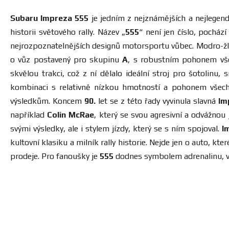
Subaru Impreza 555
je jedním z nejznámějších a nejlegend
historii světového rally. Název „
555
“ není jen číslo, pocház
nejrozpoznatelnějších designů motorsportu vůbec. Modro-žl
o vůz postavený pro skupinu
A
, s robustním pohonem v
skvělou trakci, což z ní dělalo ideální stroj pro šotolinu,
kombinaci s relativně nízkou hmotností a pohonem všech
výsledkům. Koncem
90.
let se z této řady vyvinula slavná
Im
například
Colin McRae
, který se svou agresivní a odvážnou
svými výsledky, ale i stylem jízdy, který se s ním spojoval.
I
kultovní klasiku a milník rally historie. Nejde jen o auto, kt
prodeje. Pro fanoušky je
555
dodnes symbolem adrenalinu, váš