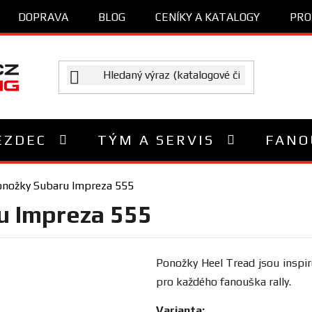
DOPRAVA
BLOG
CENÍKY A KATALOGY
PRO
EZDEC
TÝM A SERVIS
FANO
onožky Subaru Impreza 555
u Impreza 555
Ponožky Heel Tread
jsou inspi
pro každého fanouška rally.
Varianta: