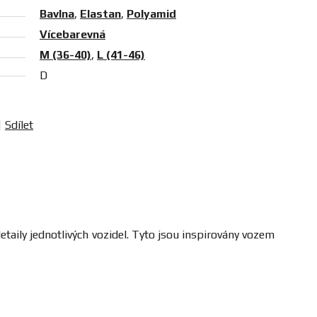
Bavlna
,
Elastan
,
Polyamid
Vícebarevná
M (36-40)
,
L (41-46)
D
Sdílet
aily jednotlivých vozidel. Tyto jsou inspirovány vozem