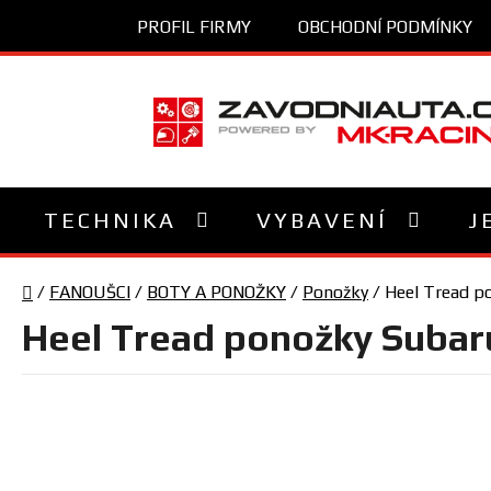
Přejít
PROFIL FIRMY
OBCHODNÍ PODMÍNKY
na
obsah
TECHNIKA
VYBAVENÍ
J
Domů
/
FANOUŠCI
/
BOTY A PONOŽKY
/
Ponožky
/
Heel Tread p
Heel Tread ponožky Subar