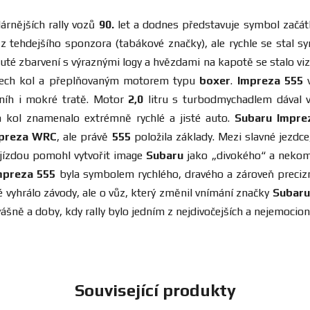
árnějších rally vozů
90.
let a dodnes představuje symbol začát
í z tehdejšího sponzora (tabákové značky), ale rychle se stal 
uté zbarvení s výraznými logy a hvězdami na kapotě se stalo 
šech kol a přeplňovaným motorem typu
boxer
.
Impreza 555
v
 sníh i mokré tratě. Motor
2,0
litru s turbodmychadlem dával v
 kol znamenalo extrémně rychlé a jisté auto.
Subaru Impre
preza WRC
, ale právě
555
položila základy. Mezi slavné jezdce, 
 jízdou pomohl vytvořit image
Subaru
jako „divokého“ a nekomp
mpreza 555
byla symbolem rychlého, dravého a zároveň precizn
eré vyhrálo závody, ale o vůz, který změnil vnímání značky
Subaru
ně a doby, kdy rally bylo jedním z nejdivočejších a nejemocio
Související produkty