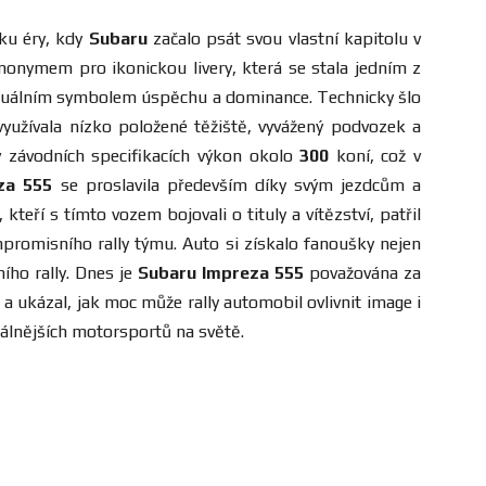
ku éry, kdy
Subaru
začalo psát svou vlastní kapitolu v
synonymem pro ikonickou livery, která se stala jedním z
vizuálním symbolem úspěchu a dominance. Technicky šlo
yužívala nízko položené těžiště, vyvážený podvozek a
 závodních specifikacích výkon okolo
300
koní, což v
za 555
se proslavila především díky svým jezdcům a
kteří s tímto vozem bojovali o tituly a vítězství, patřil
romisního rally týmu. Auto si získalo fanoušky nejen
ího rally. Dnes je
Subaru Impreza 555
považována za
a ukázal, jak moc může rally automobil ovlivnit image i
nálnějších motorsportů na světě.