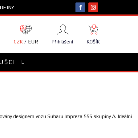
DEJNY
NÁKUPNÍ
KOŠÍK
CZK
EUR
Přihlášení
KOŠÍK
UŠCI
rovány designem vozu Subaru Impreza 555 skupiny A. Ideální