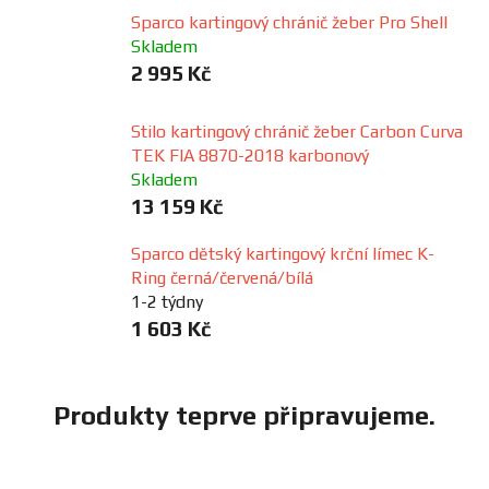
Sparco kartingový chránič žeber Pro Shell
FANOUŠCI
Skladem
2 995 Kč
Profil
firmy
Stilo kartingový chránič žeber Carbon Curva
TEK FIA 8870-2018 karbonový
Obchodní
Skladem
podmínky
13 159 Kč
Sparco dětský kartingový krční límec K-
Doprava
Ring černá/červená/bílá
1-2 týdny
1 603 Kč
Blog
Ceníky
Produkty teprve připravujeme.
a
katalogy