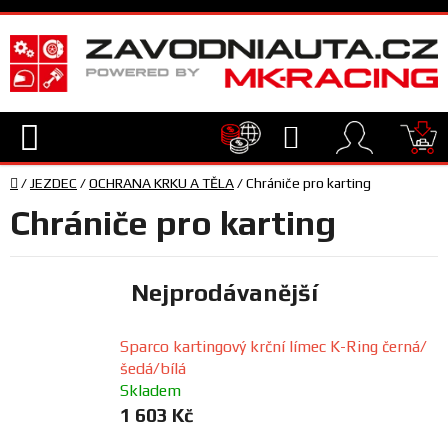
Přejít
na
obsah
Hledat
NÁ
Domů
KO
/
JEZDEC
/
OCHRANA KRKU A TĚLA
/
Chrániče pro karting
TECHNIKA
Chrániče pro karting
VYBAVENÍ
Nejprodávanější
JEZDEC
Sparco kartingový krční límec K-Ring černá/
šedá/bílá
TÝM
A
Skladem
SERVIS
1 603 Kč