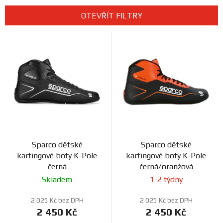
Prodejny
e
OTEVŘÍT FILTRY
n
V
í
ý
p
p
r
i
o
s
d
p
u
r
k
o
t
d
ů
Sparco dětské
Sparco dětské
u
kartingové boty K-Pole
kartingové boty K-Pole
k
černá
černá/oranžová
t
Skladem
1-2 týdny
ů
2 025 Kč bez DPH
2 025 Kč bez DPH
2 450 Kč
2 450 Kč