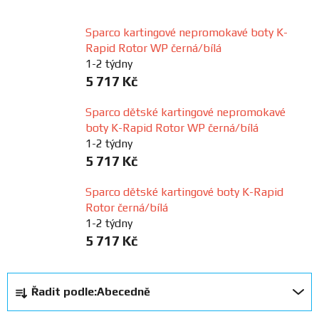
FANOUŠCI
Sparco kartingové nepromokavé boty K-
Rapid Rotor WP černá/bílá
Profil
1-2 týdny
firmy
5 717 Kč
Sparco dětské kartingové nepromokavé
Obchodní
boty K-Rapid Rotor WP černá/bílá
podmínky
1-2 týdny
5 717 Kč
Doprava
Sparco dětské kartingové boty K-Rapid
Rotor černá/bílá
Blog
1-2 týdny
5 717 Kč
Ceníky
a
Ř
katalogy
Řadit podle:
Abecedně
a
z