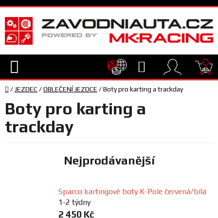
Přejít
na
obsah
Hledat
NÁ
Domů
KO
/
JEZDEC
/
OBLEČENÍ JEZDCE
/
Boty pro karting a trackday
TECHNIKA
Boty pro karting a
VYBAVENÍ
trackday
JEZDEC
Nejprodávanější
TÝM
A
Sparco kartingové boty K-Pole červená/bílá
SERVIS
1-2 týdny
2 450 Kč