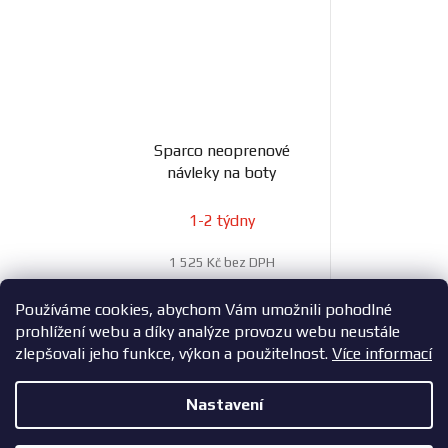
Sparco neoprenové
návleky na boty
1-2 týdny
1 525 Kč bez DPH
1 845 Kč
Používáme cookies, abychom Vám umožnili pohodlné
prohlížení webu a díky analýze provozu webu neustále
zlepšovali jeho funkce, výkon a použitelnost.
Více informací
21
položek celkem
O
Nastavení
v
l
Z
Copyright 2026
ZavodniAuta.cz
. Všechna práva vyhrazena.
|