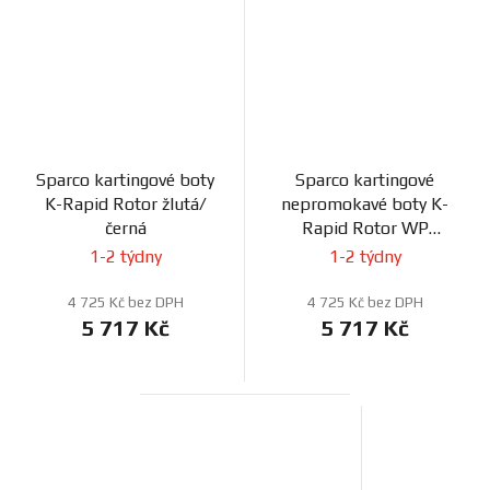
Sparco kartingové boty
Sparco kartingové
K-Rapid Rotor žlutá/
nepromokavé boty K-
černá
Rapid Rotor WP
černá/bílá
1-2 týdny
1-2 týdny
4 725 Kč bez DPH
4 725 Kč bez DPH
5 717 Kč
5 717 Kč