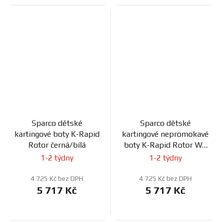
Sparco dětské
Sparco dětské
kartingové boty K-Rapid
kartingové nepromokavé
Rotor černá/bílá
boty K-Rapid Rotor WP
černá/bílá
1-2 týdny
1-2 týdny
4 725 Kč bez DPH
4 725 Kč bez DPH
5 717 Kč
5 717 Kč