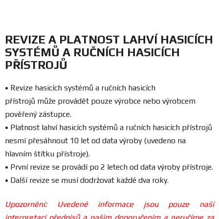
REVIZE A PLATNOST LAHVÍ HASICÍCH
SYSTÉMŮ A RUČNÍCH HASICÍCH
PŘÍSTROJŮ
• Revize hasicích systémů a ručních hasicích
přístrojů
může
provádět pouze výrobce nebo výrobcem
pověřený zástupce.
•
Platnost lahví hasicích systémů a ručních hasicích přístrojů
nesmí přesáhnout 10 let od data výroby (uvedeno na
hlavním štítku přístroje).
•
První revize se provádí po 2 letech od data výroby přístroje.
• Další revize se musí dodržovat každé dva roky.
Upozornění: Uvedené informace jsou pouze naší
interpretací předpisů a našim doporučením a neručíme za