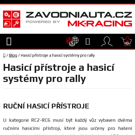
Přejít
na
obsah
Hledat
NÁ
Domů
KO
/
Blog
/
Hasicí přístroje a hasicí systémy pro rally
TECHNIKA
Hasicí přístroje a hasicí
VYBAVENÍ
systémy pro rally
JEZDEC
RUČNÍ HASICÍ PŘÍSTROJE
TÝM
A
U kategorie RC2-RC6 musí být každý vůz vybaven dvěma
SERVIS
ručními hasicími přístroji, které jsou určeny pro hašení