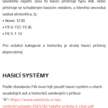
vysokého napětí. Jsou to hasicí přístroje typu ABC nebo
FANOUŠCI
přístroje se schváleným hasicím médiem, u kterého nevzniká
vodivá atmosféra, tj.:
Profil
•
Novec 1230
firmy
•
FX G-TEC FE36
•
FK 5-1-12
Obchodní
podmínky
Pro ostatní kategorie a historiky je druhý hasicí přístroj
doporučený.
Doprava
Blog
HASICÍ SYSTÉMY
Podle standardu FIA musí být použit hasicí systém u všech
Ceníky
a
soudobých aut a historiků uvedených v příloze
katalogy
“K“:
https://www.autoklub.cz/wp-
content/uploads/2025/02/radyfia-priloha-k-clear.pdf