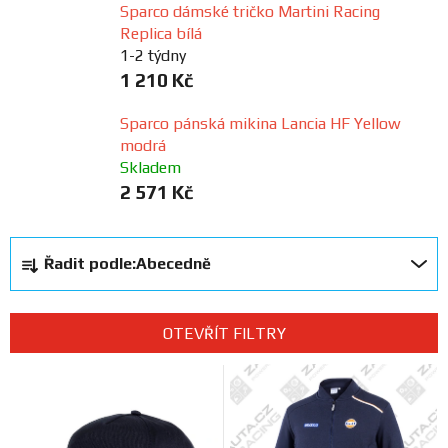
Sparco dámské tričko Martini Racing
Prodejny
Replica bílá
1-2 týdny
1 210 Kč
Sparco pánská mikina Lancia HF Yellow
modrá
Skladem
2 571 Kč
Ř
Řadit podle:
Abecedně
a
z
e
OTEVŘÍT FILTRY
n
V
í
ý
p
p
r
i