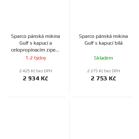
Sparco pánská mikina
Sparco pánská mikina
Gulf s kapucí a
Gulf s kapucí bílá
celopropínacím zipem
modrá
1-2 týdny
Skladem
2 425 Kč bez DPH
2 275 Kč bez DPH
2 934 Kč
2 753 Kč