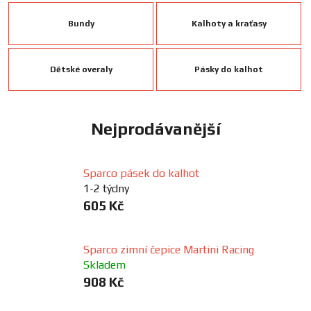
FANOUŠCI
Bundy
Kalhoty a kraťasy
Profil
Dětské overaly
Pásky do kalhot
firmy
Obchodní
Nejprodávanější
podmínky
Doprava
Sparco pásek do kalhot
1-2 týdny
605 Kč
Blog
Sparco zimní čepice Martini Racing
Ceníky
Skladem
a
katalogy
908 Kč