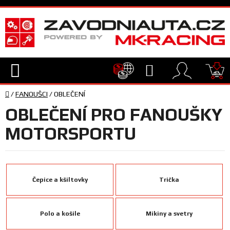
Přejít
na
obsah
Hledat
NÁ
Domů
KO
/
FANOUŠCI
/
OBLEČENÍ
TECHNIKA
OBLEČENÍ PRO FANOUŠKY
VYBAVENÍ
MOTORSPORTU
JEZDEC
Čepice a kšiltovky
Trička
TÝM
A
SERVIS
Polo a košile
Mikiny a svetry