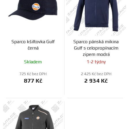
o
s
d
p
u
r
k
o
t
d
ů
Sparco kšiltovka Gulf
Sparco pánská mikina
u
černá
Gulf s celopropínacím
k
zipem modrá
t
Skladem
1-2 týdny
ů
725 Kč bez DPH
2 425 Kč bez DPH
877 Kč
2 934 Kč